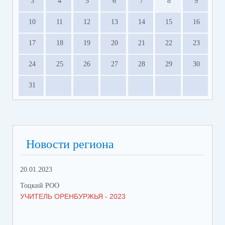
3
4
5
6
7
8
9
10
11
12
13
14
15
16
17
18
19
20
21
22
23
24
25
26
27
28
29
30
31
Новости региона
20.01.2023
09.
Тоцкий РОО
Тоц
УЧИТЕЛЬ ОРЕНБУРЖЬЯ - 2023
ДЕ