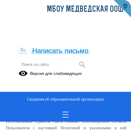
МБОУ МЕДВЕДСКАЯ ООШ
Написать письмо
Политика конфиденциальности
Версия для слабовидящих
Настоящая Политика конфиденциальности (далее – Политика
конфиденциальности) персональных данных муниципальное
бюджетное общеобразовательное учреждение Медведская основная
Сведения об образовательной организации
общеобразовательная школа, (далее – Администрация Сайта)
применяется при использовании в сети Интернет по адресу:
https://medvedskaya.orbschool.ru/
, далее Сайт
Использование сервисов Сайта означает безоговорочное согласие
Пользователя с настоящей Политикой и указанными в ней