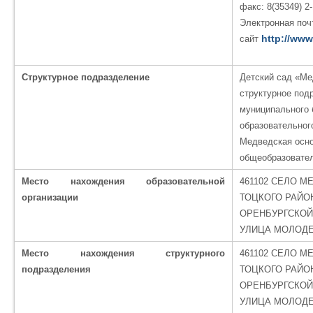
факс: 8(35349) 2-
Электронная почт
http://www
сайт
Структурное подразделение
Детский сад «М
структурное под
муниципального
образовательног
Медведская осн
общеобразовате
Место нахождения образовательной
461102 СЕЛО М
организации
ТОЦКОГО РАЙО
ОРЕНБУРГСКОЙ
УЛИЦА МОЛОДЕ
Место нахождения структурного
461102 СЕЛО М
подразделения
ТОЦКОГО РАЙО
ОРЕНБУРГСКОЙ
УЛИЦА МОЛОДЕ