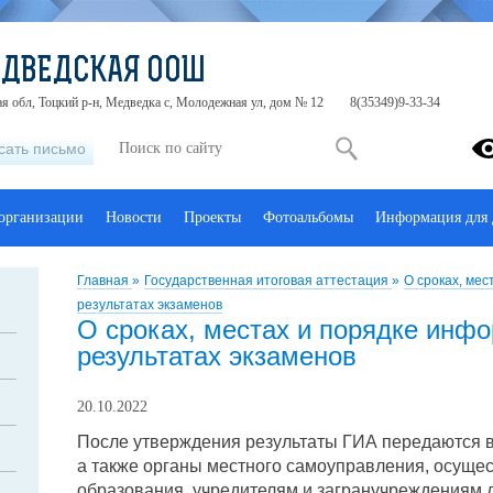
ЕДВЕДСКАЯ ООШ
я обл, Тоцкий р-н, Медведка с, Молодежная ул, дом № 12
8(35349)9-33-34
сать письмо
 организации
Новости
Проекты
Фотоальбомы
Информация для 
Главная
»
Государственная итоговая аттестация
»
О сроках, ме
результатах экзаменов
О сроках, местах и порядке инф
результатах экзаменов
20.10.2022
После утверждения результаты ГИА передаются в
а также органы местного самоуправления, осущ
образования, учредителям и загранучреждениям 