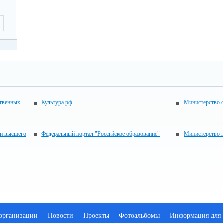
ственных
Культура.рф
Министерство 
 и высшего
Федеральный портал "Российское образование"
Министерство 
 организации
Новости
Проекты
Фотоальбомы
Информация для 