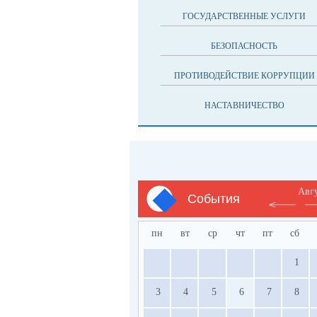
ГОСУДАРСТВЕННЫЕ УСЛУГИ
БЕЗОПАСНОСТЬ
ПРОТИВОДЕЙСТВИЕ КОРРУПЦИИ
НАСТАВНИЧЕСТВО
Авг
События
пн
вт
ср
чт
пт
сб
1
3
4
5
6
7
8